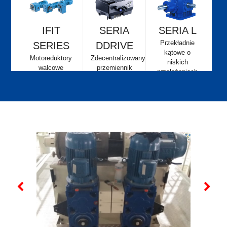
IFIT
SERIA
SERIA L
Przekładnie
SERIES
DDRIVE
kątowe o
Motoreduktory
Zdecentralizowany
niskich
walcowe
przemiennik
przełożeniach
rzędowe,
częstotliwości
walcowe
stożkowe,
walcowe z
wałem
równoległym