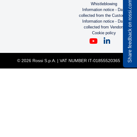
Share feedback on rossi.com
FOOD AND BEVERAGE INDUSTRY BROCHURE
Pdf
2,55 MB
czy nie znalazłaś tego,
czego szukałaś?
PLIKI DO POBRANIA
CONTACTS
LEGAL
KONTAKT
Code of Ethics
Whistleblowing