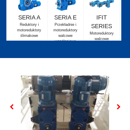
SERIA A
SERIA E
IFIT
Reduktory i
Przekładnie i
SERIES
motoreduktory
motoreduktory
Motoreduktory
ślimakowe
walcowe
walcowe
współosiowe
rzędowe,
walcowe
stożkowe,
walcowe z
wałem
równoległym
SERIA L
Przekładnie
kątowe o
niskich