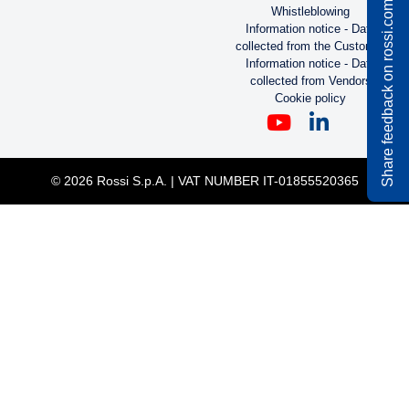
Share feedback on rossi.com
FOOD AND BEVERAGE INDUSTRY BROCHURE
Pdf
2,55 MB
czy nie znalazłaś tego,
czego szukałaś?
PLIKI DO POBRANIA
CONTACTS
LEGAL
KONTAKT
Code of Ethics
Whistleblowing