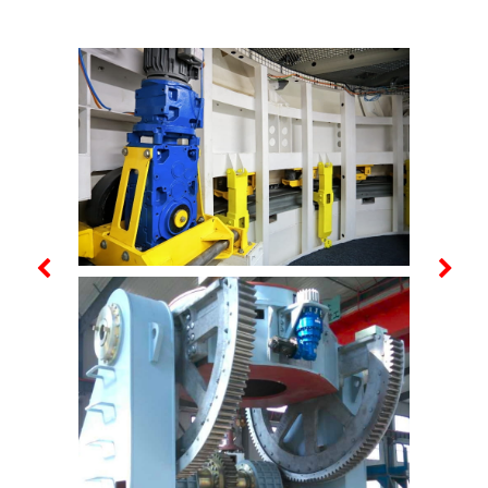
RE REIHE
SR-REIHE
SR-REIHE
Drive units
- Stirnrad-
-
und
Schnecken
Schnecken-
Kegelstirnrad
Servogetriebe
Stirnrad- und
Kegelstirnrad-
Servogetriebe
A-REIHE
AS-REIHE
E-REIHE
Schneckengetriebe
Schneckengetriebemotoren
Koaxial-
und -
Stirnradgetriebe
getriebemotoren
und -
getriebemotoren