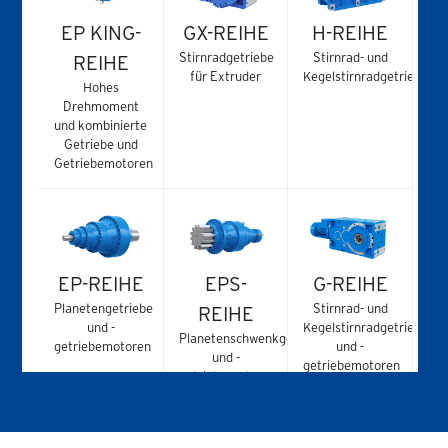
EP KING-
GX-REIHE
H-REIHE
Stirnradgetriebe
Stirnrad- und
REIHE
für Extruder
Kegelstirnradgetriebe
Hohes
Drehmoment
und kombinierte
Getriebe und
Getriebemotoren
EP-REIHE
EPS-
G-REIHE
Planetengetriebe
Stirnrad- und
REIHE
und -
Kegelstirnradgetriebe
Planetenschwenkgetriebe
getriebemotoren
und -
und -
getriebemotoren
getriebemotoren