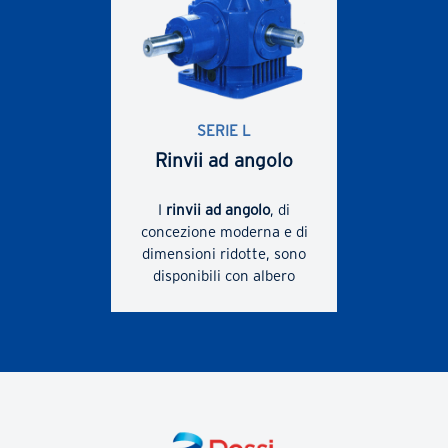
SERIE L
Rinvii ad angolo
I
rinvii ad angolo
, di
concezione moderna e di
dimensioni ridotte, sono
disponibili con albero
normale, lento o cavo.
Montaggio con piedi e
flangia. Carcassa in ghisa
rigida e precisa.
Rapporti di trasmissione
ridotti. Possibilità di
sincronizzare più