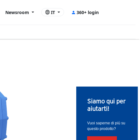
Newsroom
IT
360+ login
Siamo qui per
aiutarti!
Vuoi saperne di più su
questo prodotto?