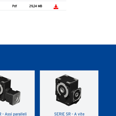
Pdf
29,24 MB
- Assi paralleli
SERIE SR - A vite