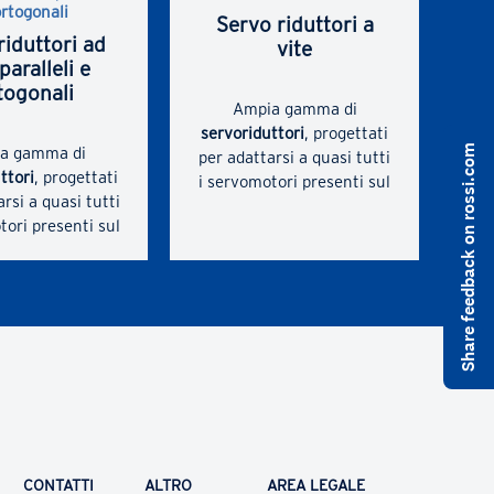
ortogonali
Servo riduttori a
iduttori ad
vite
paralleli e
togonali
Ampia gamma di
servoriduttori
, progettati
Share feedback on rossi.com
a gamma di
per adattarsi a quasi tutti
ttori
, progettati
i servomotori presenti sul
rsi a quasi tutti
mercato per ottenere la
tori presenti sul
massima rigidità
per ottenere la
torsionale e il minor gioco
ima rigidità
angolare, per ottenere il
 e il minor gioco
massimo momento
 per ottenere il
torcente e i massimi
imo momento
carichi sospesi. Bussola
te e i massimi
con scanalature e
sospesi. Bussola
morsetto per mozzo per
canalature e
l'accoppiamento del
 per mozzo per
servomotore.
ppiamento del
Maggiore compattezza
CONTATTI
ALTRO
AREA LEGALE
vomotore.