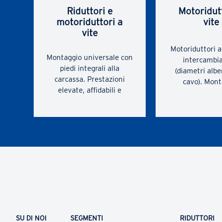
Riduttori e
Motoridut
motoriduttori a
vite
vite
Motoriduttori a
Montaggio universale con
intercambia
piedi integrali alla
(diametri albe
carcassa. Prestazioni
cavo). Mont
elevate, affidabili e
universale co
testate (bronzo Ni).
inferiori, integ
Compattezza, dimensioni
carcassa, e flan
standardizzate e
2 facce. D
conformità agli standard.
essenziale; co
Motore standardizzato
ed economicità
secondo IEC. Carcassa
secondo I
monoblocco in ghisa,
Prestazioni e
rigida e precisa. Generoso
affidabili e c
spazio interno tra gli
(bronzo N
ingranaggi e la carcassa.
ottimizzazion
Possibilità di montare
prestazioni del
SU DI NOI
SEGMENTI
RIDUTTORI
motori particolarmente