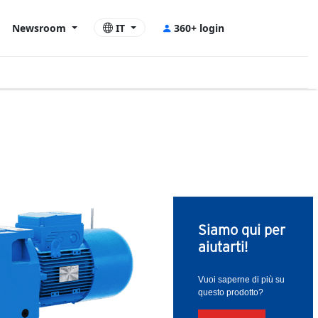
Newsroom
IT
360+ login
Siamo qui per
aiutarti!
Vuoi saperne di più su
questo prodotto?