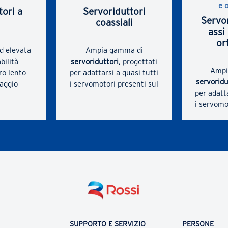
e 
tori a
Servoriduttori
Servor
coassiali
assi 
or
d elevata
Ampia gamma di
bilità
servoriduttori
, progettati
Ampi
ro lento
per adattarsi a quasi tutti
servoridu
aggio
i servomotori presenti sul
per adatta
n piedi
mercato per ottenere la
i servomo
rali alla
massima rigidità
mercato 
gia B14 su
torsionale e il minor gioco
mass
esign
angolare, per ottenere il
torsionale
mpattezza
massimo momento
angolare,
. Motore
torcente e i massimi
mass
EC.
carichi sospesi. Bussola
torcen
con scanalature e
levate,
carichi 
morsetto per mozzo per
ollaudate
con s
l'accoppiamento del
i);
morsetto
servomotore.
e delle
l'acco
 rotismo a
Maggiore compattezza
SUPPORTO E SERVIZIO
PERSONE
ser