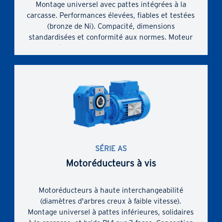
Montage universel avec pattes intégrées à la
carcasse. Performances élevées, fiables et testées
(bronze de Ni). Compacité, dimensions
standardisées et conformité aux normes. Moteur
normalisé selon la norme IEC. Carcasse monobloc
en fonte, rigide et précise. Espace interne
généreux entre le train d'engrenages et la
carcasse. Possibilité de monter des moteurs
particulièrement puissants et de transmettre des
couples nominaux et maximaux élevés.
SÉRIE AS
Motoréducteurs à vis
Motoréducteurs à haute interchangeabilité
(diamètres d'arbres creux à faible vitesse).
Montage universel à pattes inférieures, solidaires