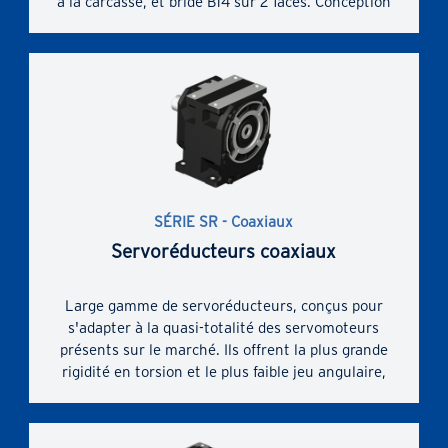
à la carcasse, et bride B14 sur 2 faces. Conception
de base ; compacité et économie. Moteur
normalisé IEC.
Performances élevées, fiables et testées (bronze
Ni); optimisation des performances de la paire
d'engrenages à vis (profil en développante ZI et
profil de roue à vis sans fin adéquatement
conjugué).
Carcasse monobloc en fonte, rigide et précis, avec
bride intégrale de fixation du moteur. Espace
SÉRIE SR - Coaxiaux
interne généreux entre le train d'engrenages et
Servoréducteurs coaxiaux
la carcasse.
Large gamme de servoréducteurs, conçus pour
s'adapter à la quasi-totalité des servomoteurs
présents sur le marché. Ils offrent la plus grande
rigidité en torsion et le plus faible jeu angulaire,
pour un moment de torsion maximal et des
charges en porte-à-faux. Douille avec fentes et
collier de serrage pour accouplement de