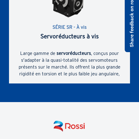
Share feedback on rossi.com
l'accouplement direct des servomoteurs et à la
plus large gamme possible de dimensions
d'accouplement des servomoteurs.
La bonne solution technique grâce à une gamme
SÉRIE SR - À vis
complète de tailles, d'étages d'engrenages, de
Servoréducteurs à vis
rapports de transmission, de modèles et de
modèles non standard.
Large gamme de
servoréducteurs
, conçus pour
s'adapter à la quasi-totalité des servomoteurs
présents sur le marché. Ils offrent la plus grande
rigidité en torsion et le plus faible jeu angulaire,
pour un moment de torsion maximal et des
charges en porte-à-faux. Douille avec fentes et
collier de serrage pour accouplement de
servomoteur.
Compacité dimensionnelle accrue grâce à
l'accouplement direct des servomoteurs et à la
plus large gamme possible de dimensions
d'accouplement des servomoteurs.
La bonne solution technique grâce à une gamme