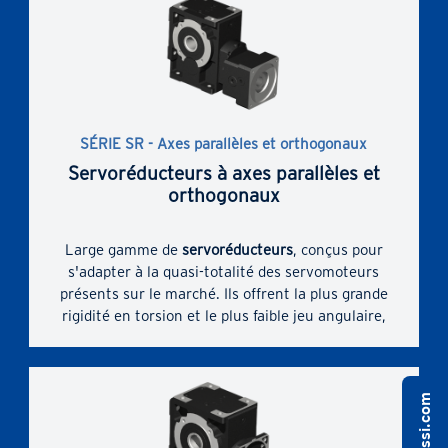
servomoteur.
Compacité dimensionnelle accrue grâce à
l'accouplement direct des servomoteurs et à la
plus large gamme possible de dimensions
d'accouplement des servomoteurs.
La bonne solution technique grâce à une gamme
SÉRIE SR - Axes parallèles et orthogonaux
complète de tailles, d'étages d'engrenages, de
Servoréducteurs à axes parallèles et
rapports de transmission, de modèles et de
orthogonaux
modèles non standard.
Large gamme de
servoréducteurs
, conçus pour
s'adapter à la quasi-totalité des servomoteurs
présents sur le marché. Ils offrent la plus grande
rigidité en torsion et le plus faible jeu angulaire,
pour un moment de torsion maximal et des
charges en porte-à-faux. Douille avec fentes et
collier de serrage pour accouplement de
servomoteur.
Compacité dimensionnelle accrue grâce à