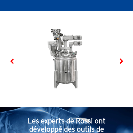
SÉRIE TX
SÉRIE L
Moteurs
Renvois d'angle
asynchrones
triphasés
normaux et
freins
Les experts de Rossi ont
développé des outils de