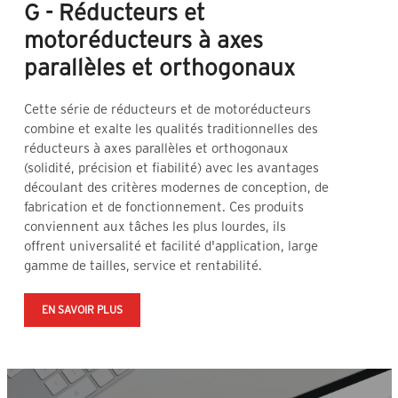
G - Réducteurs et
motoréducteurs à axes
parallèles et orthogonaux
Cette série de réducteurs et de motoréducteurs
R
combine et exalte les qualités traditionnelles des
d
réducteurs à axes parallèles et orthogonaux
d
(solidité, précision et fiabilité) avec les avantages
s
découlant des critères modernes de conception, de
b
fabrication et de fonctionnement. Ces produits
a
conviennent aux tâches les plus lourdes, ils
d
offrent universalité et facilité d'application, large
e
gamme de tailles, service et rentabilité.
m
a
EN SAVOIR PLUS