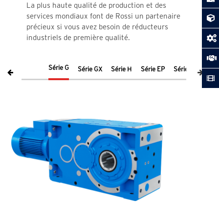
La plus haute qualité de production et des
services mondiaux font de Rossi un partenaire
précieux si vous avez besoin de réducteurs
industriels de première qualité.
Série G
Série GX
Série H
Série EP
Série EPS
Sé