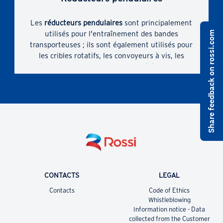
Les
réducteurs pendulaires
sont principalement
Share feedback on rossi.com
utilisés pour l'entraînement des bandes
transporteuses ; ils sont également utilisés pour
les cribles rotatifs, les convoyeurs à vis, les
mélangeurs, les concasseurs, les élévateurs et,
en fait, pour toute machine où le montage sur
l'arbre est possible et où l'entraînement par
courroie est nécessaire entre le moteur et le
réducteur.
CONTACTS
LEGAL
Contacts
Code of Ethics
Whistleblowing
Information notice - Data
collected from the Customer