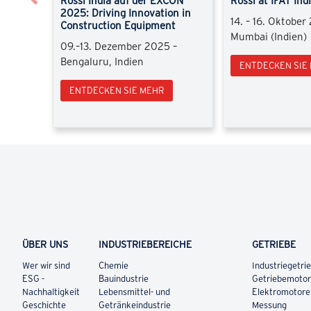
Rossi India auf der EXCON
Rossi at IFAT In
2025: Driving Innovation in
14. – 16. Oktober
Construction Equipment
Mumbai (Indien)
09.–13. Dezember 2025 –
Bengaluru, Indien
ENTDECKEN SIE
ENTDECKEN SIE MEHR
ÜBER UNS
INDUSTRIEBEREICHE
GETRIEBE
Wer wir sind
Chemie
Industriegetri
ESG -
Bauindustrie
Getriebemoto
Nachhaltigkeit
Lebensmittel- und
Elektromotor
Geschichte
Getränkeindustrie
Messung