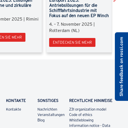
2025: Lösungen
Europort 2025:
Fort
üne und zirkuläre
Antriebslösungen für die
Getr
Schifffahrtsindustrie mit
Wass
Fokus auf den neuen EP Winch
der
vember 2025 | Rimini
4. – 7. November 2025 |
27. 
Rotterdam (NL)
2025
EN SIE MEHR
Share feedback on rossi.com
ENTDECKEN SIE MEHR
EN
KONTAKTE
SONSTIGES
RECHTLICHE HINWEISE
Kontakte
Nachrichten
231 organization model
Veranstaltungen
Code of ethics
Blog
Whistleblowing
Information notice - Data