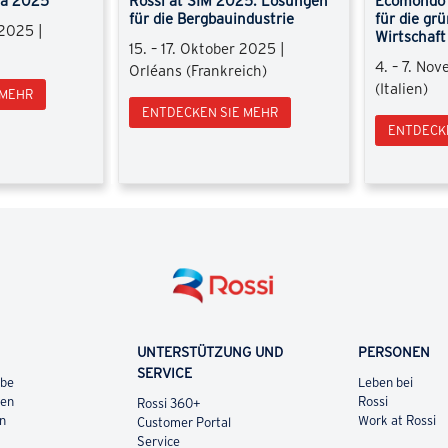
dia 2025
Rossi at SIM 2025: Lösungen
Ecomondo 
für die Bergbauindustrie
für die gr
 2025 |
Wirtschaft
15. – 17. Oktober 2025 |
4. – 7. No
Orléans (Frankreich)
(Italien)
 MEHR
ENTDECKEN SIE MEHR
ENTDECK
UNTERSTÜTZUNG UND
PERSONEN
SERVICE
ebe
Leben bei
ren
Rossi
Rossi 360+
en
Work at Rossi
Customer Portal
Service