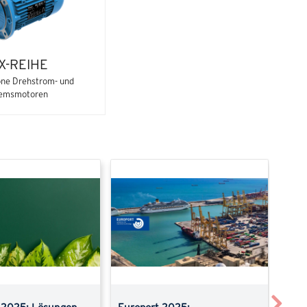
X-REIHE
ne Drehstrom- und
emsmotoren
Next