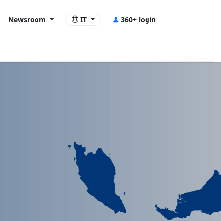
Newsroom
IT
360+ login