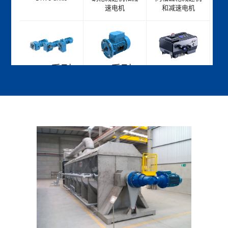
速电机
和减速电机
IFIT 系列
TX系列
DDRIVE
同轴、伞齿轮-
列电动异步三相
系列
斜齿轮、斜齿轮
电机和制动电机
分散式逆变器
减速机
直角轴齿轮减速
TM -
机
Torque
meter
扭矩测量系统