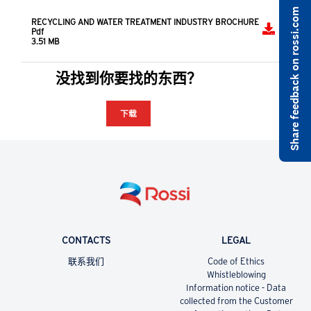
Share feedback on rossi.com
RECYCLING AND WATER TREATMENT INDUSTRY BROCHURE
Pdf
3.51 MB
没找到你要找的东西？
下载
CONTACTS
LEGAL
联系我们
Code of Ethics
Whistleblowing
Information notice - Data
collected from the Customer