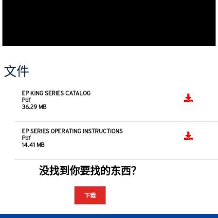
文件
EP KING SERIES CATALOG
Pdf
36.29 MB
EP SERIES OPERATING INSTRUCTIONS
Pdf
14.41 MB
没找到你要找的东西？
下载