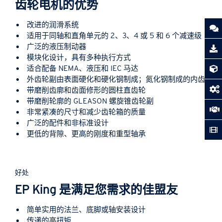
齿轮电机的优势
改进的润滑系统
适用于同轴和直角单元的 2、3、4 或 5 和 6 个减速级
广泛的液压制动器
模块化设计，具有多种执行方式
适合配备 NEMA、液压和 IEC 马达
外齿轮副由表面硬化和硬化钢制成；氮化钢制成的内齿轮
带磨削齿廓和齿面修形的圆柱直齿轮
带磨削轮廓的 GLEASON 螺旋锥齿轮副
非常紧凑的尺寸和减少齿轮箱的质量
广泛的配件和非标准设计
更低的背隙、更高的刚度和重型轴承
好处
EP King 是满足您需求的佳盟友
简单实用的法兰、底脚或轴安装设计
传递的高扭矩