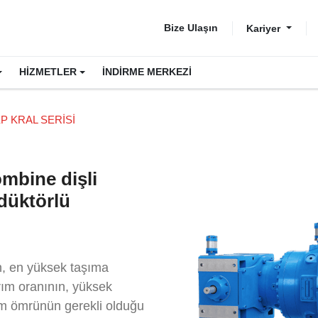
Bize Ulaşın
Kariyer
HİZMETLER
İNDİRME MERKEZİ
P KRAL SERİSİ
mbine dişli
edüktörlü
n, en yüksek taşıma
rım oranının, yüksek
nım ömrünün gerekli olduğu