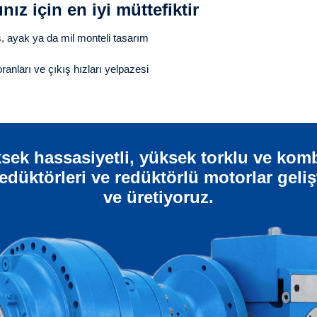
nız için en iyi müttefiktir
ş, ayak ya da mil monteli tasarım
anları ve çıkış hızları yelpazesi
sek hassasiyetli, yüksek torklu ve kom
redüktörleri ve redüktörlü motorlar geliş
ve üretiyoruz.