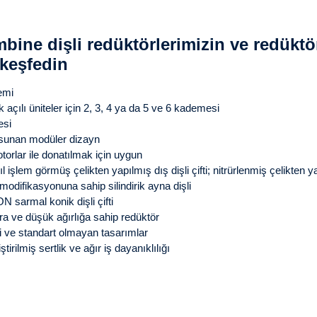
bine dişli redüktörlerimizin ve redüktö
 keşfedin
emi
çılı üniteler için 2, 3, 4 ya da 5 ve 6 kademesi
esi
sunan modüler dizayn
orlar ile donatılmak için uygun
ıl işlem görmüş çelikten yapılmış dış dişli çifti; nitrürlenmiş çelikten ya
modifikasyonuna sahip silindirik ayna dişli
 sarmal konik dişli çifti
a ve düşük ağırlığa sahip redüktör
 ve standart olmayan tasarımlar
tirilmiş sertlik ve ağır iş dayanıklılığı