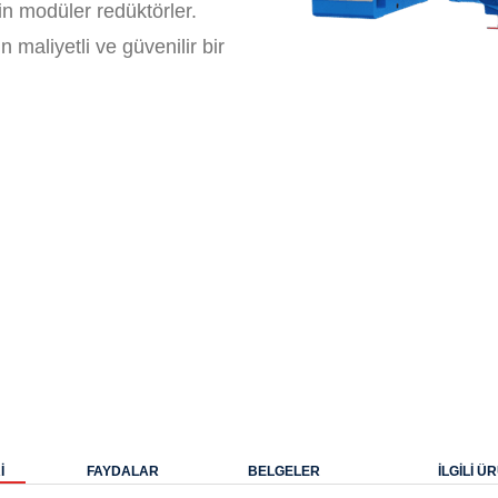
in modüler redüktörler.
n maliyetli ve güvenilir bir
İ
FAYDALAR
BELGELER
ILGILI 