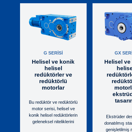
G SERİSİ
GX SERİ
Helisel ve konik
Helisel ve
helisel
helise
redüktörler ve
redüktörl
redüktörlü
redüktö
motorlar
motorl
ekstrü
tasarı
Bu redüktör ve redüktörlü
motor serisi, helisel ve
konik helisel redüktörlerin
Ekstrüder des
geleneksel niteliklerini
donatılmış sta
(güç, hassasiyet ve
genişletilmiş