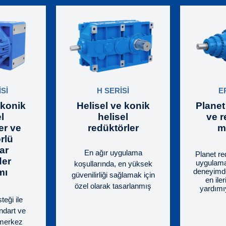
Sİ
H SERİSİ
E
 konik
Helisel ve konik
Planet
l
helisel
ve r
er ve
redüktörler
m
rlü
ar
En ağır uygulama
Planet re
der
uygulama
koşullarında, en yüksek
mı
deneyimde
güvenilirliği sağlamak için
en iler
özel olarak tasarlanmış
yardımıy
büyük boyutlu redüktörler.
alandaki
teği ile
uygun, e
Bu seri, helisel ve konik
ndart ve
yelpazesi
helisel redüktörlerin
 merkez
üzere t