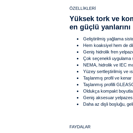
ÖZELLİKLERİ
Yüksek tork ve kom
en güçlü yanlarını
Geliştirilmiş yağlama sist
Hem koaksiyel hem de dik a
Geniş hidrolik fren yelpaz
Çok seçenekli uygulama 
NEMA, hidrolik ve IEC mot
Yüzey sertleştirilmiş ve ıs
Taşlanmış profil ve kenar 
Taşlanmış profilli GLEASON
Oldukça kompakt boyutlar
Geniş aksesuar yelpazesi
Daha az dişli boşluğu, geliş
FAYDALAR