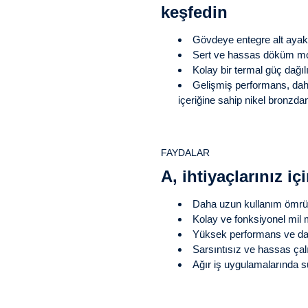
keşfedin
Gövdeye entegre alt ayakl
Sert ve hassas döküm m
Kolay bir termal güç dağı
Gelişmiş performans, daha
içeriğine sahip nikel bronzda
FAYDALAR
A, ihtiyaçlarınız iç
Daha uzun kullanım ömrü 
Kolay ve fonksiyonel mil 
Yüksek performans ve daha
Sarsıntısız ve hassas çalı
Ağır iş uygulamalarında s