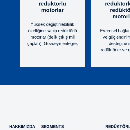
redüktörlü
redüktörl
motorlar
redüktö
motorl
Yüksek değiştirilebilirlik
özelliğine sahip redüktörlü
Evrensel bağlant
motorlar (delik çıkış mil
ve güçlendiril
çapları). Gövdeye entegre,
desteğine 
alt ayaklı üniversal montaj
redüktörler ve 
ve 2 yüzde B14 flanş.
motorlar. IEC s
Temel tasarım; kompakt
göre büyük ebatl
ve ekonomik. IEC
bağlama imk
standartlaştırılmış motor.
servomotor
Yüksek, güvenilir ve test
boyutlarına uyum
edilmiş performanslar (Ni
flanşlar. Y
bronz); optimize edilmiş
performansl
sonsuz dişli çifti
güvenilirl
performansları. Sert ve
hassas dökme demir,
motor bağlantısı entegre
flanşlı tek parça gövde.
HAKKIMIZDA
SEGMENTS
REDÜKTÖR