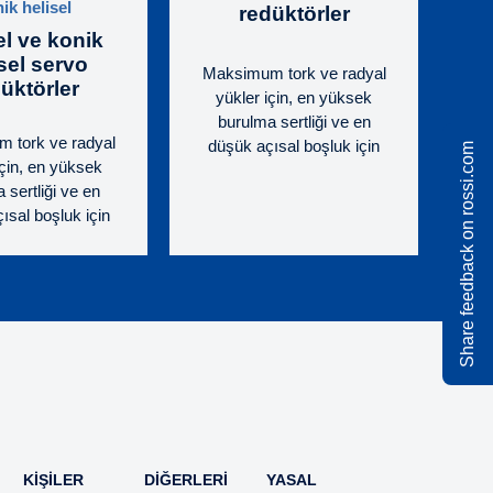
ik helisel
redüktörler
el ve konik
sel servo
Maksimum tork ve radyal
üktörler
yükler için, en yüksek
burulma sertliği ve en
 tork ve radyal
düşük açısal boşluk için
Share feedback on rossi.com
için, en yüksek
piyasada bulunan
 sertliği ve en
neredeyse tüm servo
ısal boşluk için
motorlara uyacak şekilde
sada bulunan
tasarlanmış geniş servo
yse tüm servo
redüktör yelpazesi. Servo
a uyacak şekilde
motor bağlantısı için yuvalı
mış geniş servo
ve kelepçeli burç.
yelpazesi. Servo
Doğrudan servomotor
antısı için yuvalı
bağlantısı sayesinde
lepçeli burç.
geliştirilmiş boyutsal
an servomotor
kompaktlık ve geniş
tısı sayesinde
aralıkta servomotor
rilmiş boyutsal
bağlantı seçenekleri.
KIŞILER
DIĞERLERI
YASAL
tlık ve geniş
Kapsamlı ebat yelpazesi,