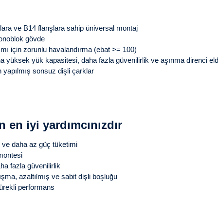
ara ve B14 flanşlara sahip üniversal montaj
onoblok gövde
lımı için zorunlu havalandırma (ebat >= 100)
 yüksek yük kapasitesi, daha fazla güvenilirlik ve aşınma direnci elde
n yapılmış sonsuz dişli çarklar
in en iyi yardımcınızdır
ve daha az güç tüketimi
montesi
 fazla güvenilirlik
şma, azaltılmış ve sabit dişli boşluğu
ürekli performans