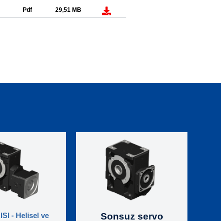
Pdf
29,51 MB
SI - Helisel ve
Sonsuz servo