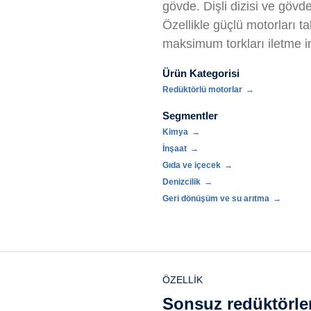
gövde. Dişli dizisi ve gövd
Özellikle güçlü motorları 
maksimum torkları iletme 
Ürün Kategorisi
Redüktörlü motorlar
Segmentler
Kimya
İnşaat
Gıda ve içecek
Denizcilik
Geri dönüşüm ve su arıtma
ÖZELLIK
Sonsuz redüktörler