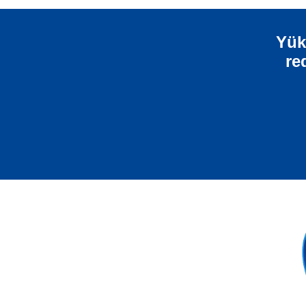
Yük
re