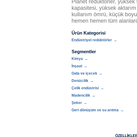
Planet redüktörler, yükse
kapasitesi, yüksek aktarım
kullanım ömrü, küçük boyutl
hemen hemen tüm alanlarda
Ürün Kategorisi
Endüstriyel redüktörler
Segmentler
Kimya
İnşaat
Gıda ve içecek
Denizcilik
Çelik endüstrisi
Madencilik
Şeker
Geri dönüşüm ve su arıtma
ÖZELLIKLE