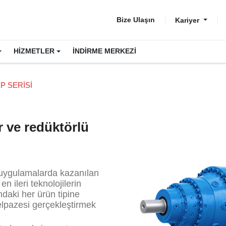
Bize Ulaşın
Kariyer
HİZMETLER
İNDİRME MERKEZİ
P SERİSİ
r ve redüktörlü
ı uygulamalarda kazanılan
n ileri teknolojilerin
ndaki her ürün tipine
elpazesi gerçekleştirmek