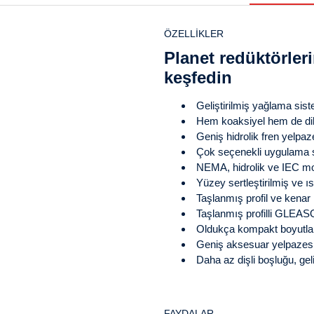
ÖZELLIKLER
Planet redüktörler
keşfedin
Geliştirilmiş yağlama sist
Hem koaksiyel hem de dik 
Geniş hidrolik fren yelpaz
Çok seçenekli uygulama 
NEMA, hidrolik ve IEC mot
Yüzey sertleştirilmiş ve ıs
Taşlanmış profil ve kenar 
Taşlanmış profilli GLEASON
Oldukça kompakt boyutlar
Geniş aksesuar yelpazesi 
Daha az dişli boşluğu, geliş
FAYDALAR