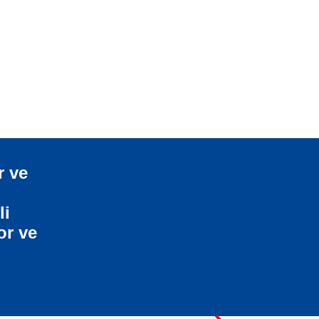
r ve
li
or ve