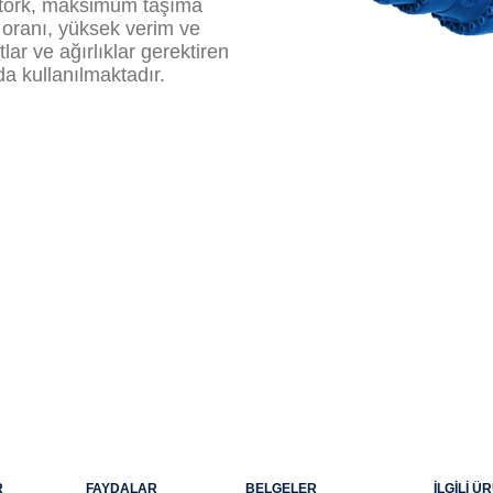
k tork, maksimum taşıma
 oranı, yüksek verim ve
ar ve ağırlıklar gerektiren
 kullanılmaktadır.
R
FAYDALAR
BELGELER
ILGILI 