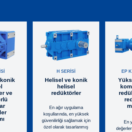
Sİ
H SERİSİ
EP K
 konik
Helisel ve konik
Yüks
l
helisel
komb
er ve
redüktörler
redük
rlü
re
ar
m
En ağır uygulama
der
koşullarında, en yüksek
mı
güvenilirliği sağlamak için
En 
özel olarak tasarlanmış
değerler