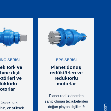
ING SERİSİ
EPS SERİSİ
ek tork ve
Planet dönüş
ine dişli
redüktörleri ve
törleri ve
redüktörlü
düktörlü
motorlar
otorlar
Planet redüktörlerden
sahip olunan tecrübelerden
yüksek tork
doğan pinyon dişliler, 9
inin, en yüksek