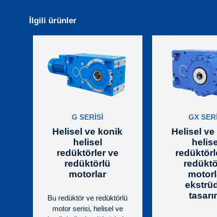
İlgili ürünler
G SERİSİ
GX SERİ
Helisel ve konik
Helisel ve
helisel
helise
redüktörler ve
redüktörl
redüktörlü
redüktö
motorlar
motorl
ekstrü
tasarı
Bu redüktör ve redüktörlü
motor serisi, helisel ve