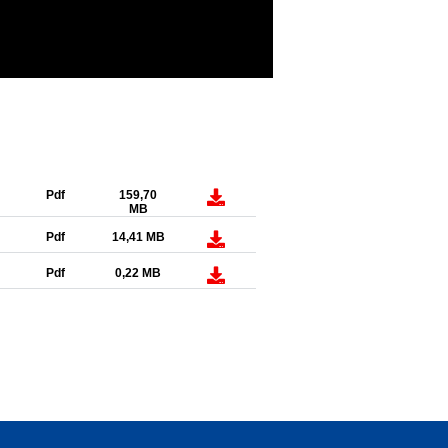
Pdf
159,70
MB
Pdf
14,41 MB
Pdf
0,22 MB