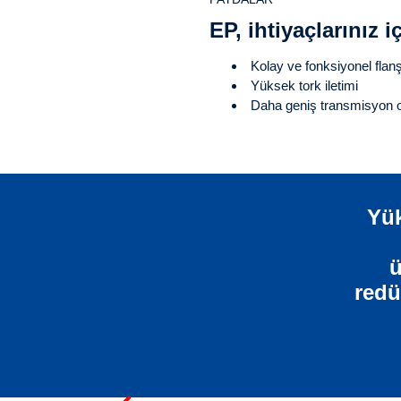
EP, ihtiyaçlarınız i
Kolay ve fonksiyonel flan
Yüksek tork iletimi
Daha geniş transmisyon or
Yük
ü
redü