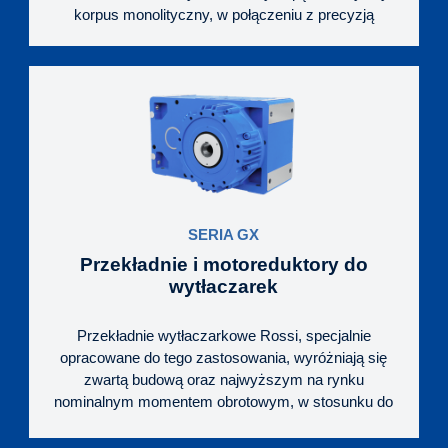
korpus monolityczny, w połączeniu z precyzją
wykonania komponentów i ich montażu, gwarantuje
podwyższoną żywotność, przy doskonałych
parametrach pracy.
Uniwersalne wykonanie korpusu do montażu
łapowego lub kołnierzowego, daje możliwość
łatwego montażu na maszynie oraz unifikacji
napędów u Klienta. Z kolei połączenie ze
standardowymi silnikami IEC w motoreduktorach,
pozwala na łatwy i szybki serwis oraz obniża
SERIA GX
koszty eksploatacji.
Przekładnie i motoreduktory do
wytłaczarek
Przekładnie wytłaczarkowe Rossi, specjalnie
opracowane do tego zastosowania, wyróżniają się
zwartą budową oraz najwyższym na rynku
nominalnym momentem obrotowym, w stosunku do
masy i gabarytów jednostki. W napędach tych
podpora ślimaka jest osadzona na sztywno w