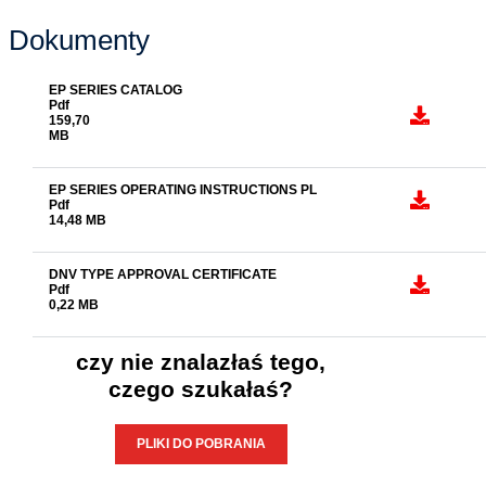
Dokumenty
EP SERIES CATALOG
Pdf
159,70
MB
EP SERIES OPERATING INSTRUCTIONS PL
Pdf
14,48 MB
DNV TYPE APPROVAL CERTIFICATE
Pdf
0,22 MB
czy nie znalazłaś tego,
czego szukałaś?
PLIKI DO POBRANIA