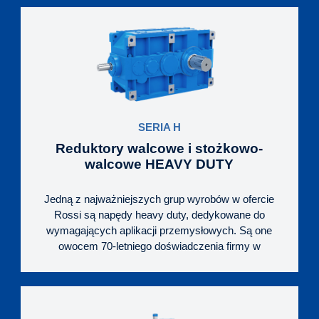
gnieździe korpusu reduktora, ze zintegrowanym
(wspólnym) smarowaniem wnętrza przekładni i
podpory. Dzięki temu olej lepiej i dłużej zachowuje
właściwości smarne, co jest korzystne dla trwałości
łożyska oporowego i całej przekładni.
SERIA H
Reduktory walcowe i stożkowo-
walcowe HEAVY DUTY
Jedną z najważniejszych grup wyrobów w ofercie
Rossi są napędy heavy duty, dedykowane do
wymagających aplikacji przemysłowych. Są one
owocem 70-letniego doświadczenia firmy w
produkcji przekładni, stale pogłębianej wiedzy
fachowej oraz nowoczesnej technologii.
Przemyślana i nowoczesna konstrukcja korpusu
wykonanego z żeliwa sferoidalnego, w połączeniu z