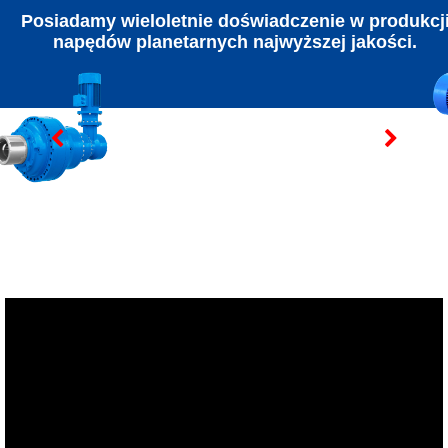
Posiadamy wieloletnie doświadczenie w produkcj
napędów planetarnych najwyższej jakości.