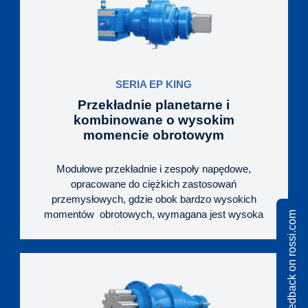
precyzyjnie wykonanymi komponentami i
wzmocnionym łożyskowaniem, pozwala na
długotrwałą pracę z podwyższonymi obciążeniami.
Standardem są wygodne w eksploatacji i
utrzymaniu korpusy dzielone poziomo.
SERIA EP KING
Przekładnie planetarne i
kombinowane o wysokim
momencie obrotowym
Modułowe przekładnie i zespoły napędowe,
opracowane do ciężkich zastosowań
przemysłowych, gdzie obok bardzo wysokich
momentów obrotowych, wymagana jest wysoka
Share feedback on rossi.com
niezawodność i żywotność napędu. Dopracowane i
niezawodne rozwiązanie HEAVY DUTY, o dużych
możliwościach adaptacji do specyficznych potrzeb
danego urządzenia.