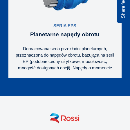
SERIA EPS
Planetarne napędy obrotu
Dopracowana seria przekładni planetarnych,
przeznaczona do napędów obrotu, bazująca na serii
EP (podobne cechy użytkowe, modułowość,
mnogość dostępnych opcji). Napędy o momencie
obrotowym w zakresie od 9 kNm do 400 kNm, z
bardzo wysoką obciążalnością wału zdawczego
oraz 3-ma wersjami wyjścia, do montażu
kołnierzowego.