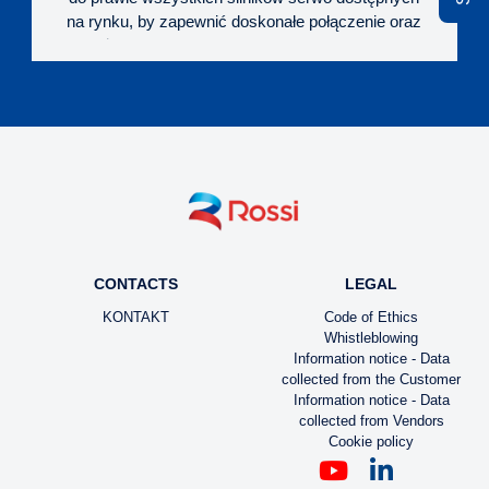
na rynku, by zapewnić doskonałe połączenie oraz
najwyższą sztywność skrętną i jak najmniejszy luz
kątowy, dla optymalnej pracy napędu. Wejście ze
sprzęgłem zaciskowym, pod wałek serwomotora.
Wysoka kompaktowość wykonania. Szeroki zakres
wielkości mechanicznych, przełożeń i opcji
wykonania, dający duże możliwości dopasowania
do wymogów maszyny.
CONTACTS
LEGAL
KONTAKT
Code of Ethics
Whistleblowing
Information notice - Data
collected from the Customer
Information notice - Data
collected from Vendors
Cookie policy