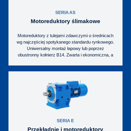
SERIA AS
Motoreduktory ślimakowe
Motoreduktory z tulejami zdawczymi o średnicach
wg najczęściej spotykanego standardu rynkowego.
Uniwersalny montaż łapowy lub poprzez
obustronny kołnierz B14. Zwarta i ekonomiczna, a
zarazem niezawodna budowa napędu, z korpusem
żeliwnym, silnikami wg standardu IEC oraz
ślimacznicą z brązu nikowego, o profilu
ewolwentowym.
SERIA E
Przekładnie i motoreduktory