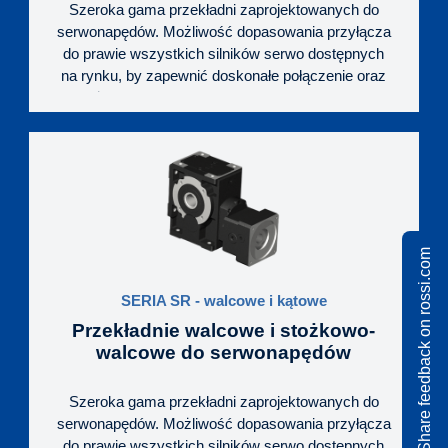
Szeroka gama przekładni zaprojektowanych do
serwonapędów. Możliwość dopasowania przyłącza
do prawie wszystkich silników serwo dostępnych
na rynku, by zapewnić doskonałe połączenie oraz
najwyższą sztywność skrętną i jak najmniejszy luz
kątowy, dla optymalnej pracy napędu. Wejście ze
sprzęgłem zaciskowym, pod wałek serwomotora.
Wysoka kompaktowość wykonania. Szeroki zakres
wielkości mechanicznych, przełożeń i opcji
wykonania, dający duże możliwości dopasowania
do wymogów maszyny.
Share feedback on rossi.com
SERIA SR - walcowe i kątowe
Przekładnie walcowe i stożkowo-
walcowe do serwonapędów
Szeroka gama przekładni zaprojektowanych do
serwonapędów. Możliwość dopasowania przyłącza
do prawie wszystkich silników serwo dostępnych