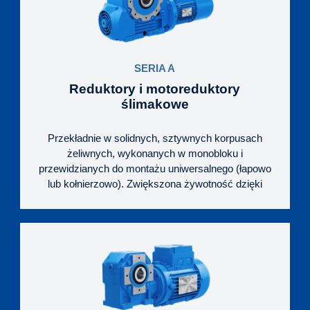
SERIA A
Reduktory i motoreduktory
ślimakowe
Przekładnie w solidnych, sztywnych korpusach
żeliwnych, wykonanych w monobloku i
przewidzianych do montażu uniwersalnego (łapowo
lub kołnierzowo). Zwiększona żywotność dzięki
ślimacznicy wykonanej z brązu niklowego oraz
precyzji wykonania komponentów. Kompaktowa
budowa, znormalizowane wymiary oraz
wykorzystanie standardowych silników z
kołnierzami IEC gwarantują łatwość stosowania
oraz serwisu.