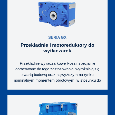
SERIA GX
Przekładnie i motoreduktory do
wytłaczarek
Przekładnie wytłaczarkowe Rossi, specjalnie
opracowane do tego zastosowania, wyróżniają się
zwartą budową oraz najwyższym na rynku
nominalnym momentem obrotowym, w stosunku do
masy i gabarytów jednostki. W napędach tych
podpora ślimaka jest osadzona na sztywno w
gnieździe korpusu reduktora, ze zintegrowanym
(wspólnym) smarowaniem wnętrza przekładni i
podpory. Dzięki temu olej lepiej i dłużej zachowuje
właściwości smarne, co jest korzystne dla trwałości