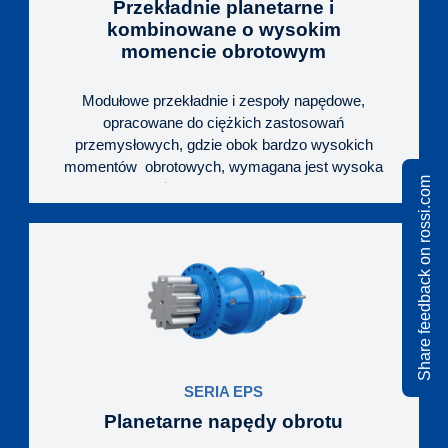
kołowych, ale również w przenośnikach
Przekładnie planetarne i
zgrzebłowych, kubełkowych, czy płytowych i
kombinowane o wysokim
innych aplikacjach, wymagających wyższych
momencie obrotowym
momentów obrotowych lub/i bardzo niskich
obrotów.
Modułowe przekładnie i zespoły napędowe,
opracowane do ciężkich zastosowań
przemysłowych, gdzie obok bardzo wysokich
momentów obrotowych, wymagana jest wysoka
Share feedback on rossi.com
niezawodność i żywotność napędu. Dopracowane i
niezawodne rozwiązanie HEAVY DUTY, o dużych
możliwościach adaptacji do specyficznych potrzeb
danego urządzenia.
SERIA EPS
Planetarne napędy obrotu