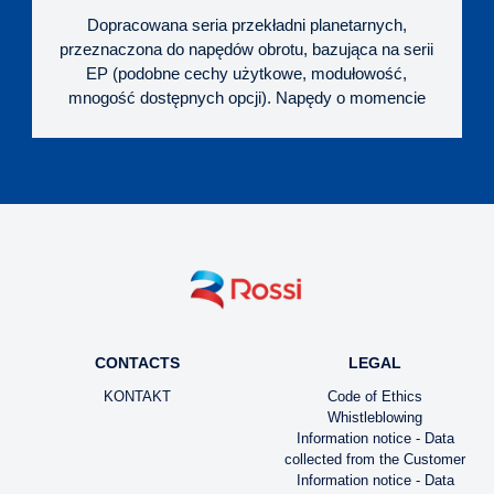
Dopracowana seria przekładni planetarnych,
przeznaczona do napędów obrotu, bazująca na serii
EP (podobne cechy użytkowe, modułowość,
mnogość dostępnych opcji). Napędy o momencie
obrotowym w zakresie od 9 kNm do 400 kNm, z
bardzo wysoką obciążalnością wału zdawczego
oraz 3-ma wersjami wyjścia, do montażu
kołnierzowego.
CONTACTS
LEGAL
KONTAKT
Code of Ethics
Whistleblowing
Information notice - Data
collected from the Customer
Information notice - Data