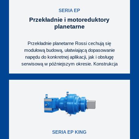
utrzymaniu korpusy dzielone poziomo.
SERIA EP
Przekładnie i motoreduktory
planetarne
Przekładnie planetarne Rossi cechują się
modułową budową, ułatwiającą dopasowanie
napędu do konkretnej aplikacji, jak i obsługę
serwisową w późniejszym okresie. Konstrukcja
nępędu pozwala na uzyskanie bardzo wysokich
przełożeń oraz wykorzystanie różnych opcji
wyjścia, rodzaju wejścia oraz możliwości
mocowania. Niska masa oraz łatwość montażu to
również ewidentne zalety przekładni tego typu.
Ponadto duże znaczenie mają zwarte gabaryty i
kompaktowa budowa.
Rozwiązania tego typu najczęściej stosuje się w
układach mieszadeł, wygarniaczy, napędów obrotu,
SERIA EP KING
filtrów taśmowych, schładzalników, odwadniaczy