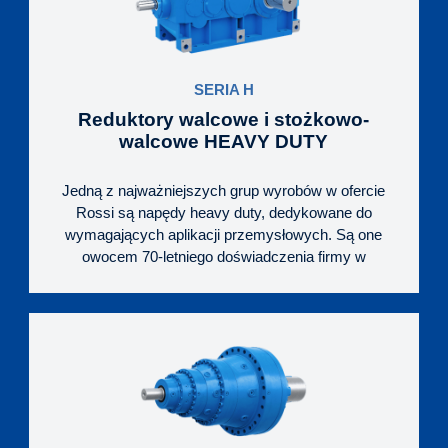
łożyska oporowego i całej przekładni.
SERIA H
Reduktory walcowe i stożkowo-
walcowe HEAVY DUTY
Jedną z najważniejszych grup wyrobów w ofercie
Rossi są napędy heavy duty, dedykowane do
wymagających aplikacji przemysłowych. Są one
owocem 70-letniego doświadczenia firmy w
produkcji przekładni, stale pogłębianej wiedzy
fachowej oraz nowoczesnej technologii.
Przemyślana i nowoczesna konstrukcja korpusu
wykonanego z żeliwa sferoidalnego, w połączeniu z
precyzyjnie wykonanymi komponentami i
wzmocnionym łożyskowaniem, pozwala na
długotrwałą pracę z podwyższonymi obciążeniami.
Standardem są wygodne w eksploatacji i