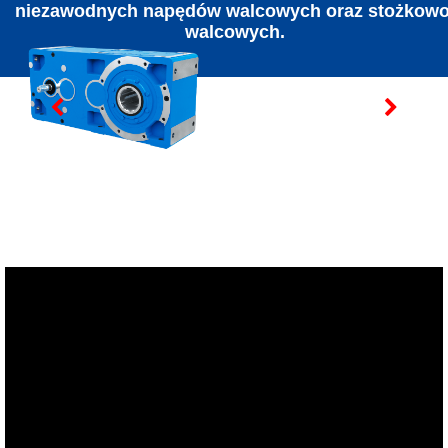
niezawodnych napędów walcowych oraz stożkowo
walcowych.