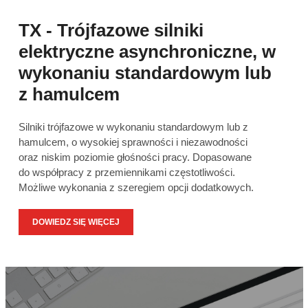
TX - Trójfazowe silniki
elektryczne asynchroniczne, w
wykonaniu standardowym lub
z hamulcem
S
p
Silniki trójfazowe w wykonaniu standardowym lub z
k
hamulcem, o wysokiej sprawności i niezawodności
w
oraz niskim poziomie głośności pracy. Dopasowane
w
do współpracy z przemiennikami częstotliwości.
w
Możliwe wykonania z szeregiem opcji dodatkowych.
DOWIEDZ SIĘ WIĘCEJ