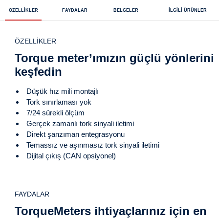
ÖZELLIKLER
FAYDALAR
BELGELER
ILGILI ÜRÜNLER
ÖZELLIKLER
Torque meter’ımızın güçlü yönlerini
keşfedin
Düşük hız mili montajlı
Tork sınırlaması yok
7/24 sürekli ölçüm
Gerçek zamanlı tork sinyali iletimi
Direkt şanzıman entegrasyonu
Temassız ve aşınmasız tork sinyali iletimi
Dijital çıkış (CAN opsiyonel)
FAYDALAR
TorqueMeters ihtiyaçlarınız için en