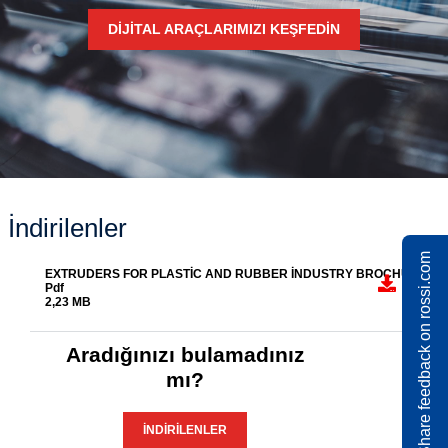
DIJITAL ARAÇLARIMIZI KEŞFEDIN
İndirilenler
Share feedback on rossi.com
EXTRUDERS FOR PLASTIC AND RUBBER INDUSTRY BROCHURE
Pdf
2,23 MB
Aradığınızı bulamadınız
mı?
İNDIRILENLER