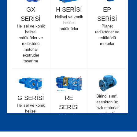
GX
H SERİSİ
EP
Helisel ve konik
SERİSİ
SERİSİ
helisel
Helisel ve konik
Planet
redüktörler
helisel
redüktörler ve
redüktörler ve
redüktörlü
redüktörlü
motorlar
motorlar
ekstrüder
tasarımı
Birinci sınıf,
G SERİSİ
RE
asenkron üç
Helisel ve konik
SERİSİ
fazlı motorlar
helisel
ve frenli
Drive units
redüktörler ve
motorlar
redüktörlü
motorlar