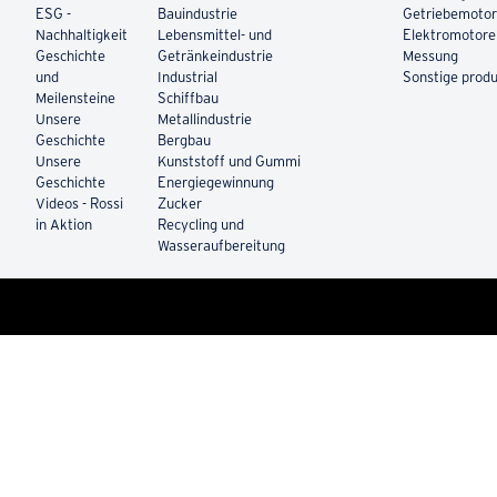
ESG -
Bauindustrie
Getriebemoto
Nachhaltigkeit
Lebensmittel- und
Elektromotor
Geschichte
Getränkeindustrie
Messung
und
Industrial
Sonstige prod
Meilensteine
Schiffbau
Unsere
Metallindustrie
Geschichte
Bergbau
Unsere
Kunststoff und Gummi
Geschichte
Energiegewinnung
Videos - Rossi
Zucker
in Aktion
Recycling und
Wasseraufbereitung