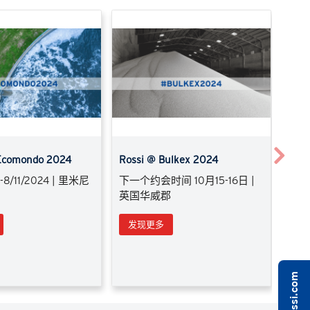
Next
comondo 2024
Rossi @ Bulkex 2024
罗西 
8/11/2024 | 里米尼
下一个约会时间 10月15-16日 |
下次预
）
英国华威郡
日，
发现更多
发