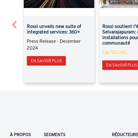
Previous
Rossi unveils new suite of
Rossi soutient l'
integrated services: 360+
Selvarajapuram: 
installations pour
Press Release - December
communauté
2024
Cas SOCIAL
EN SAVOIR PLUS
EN SAVOIR PLUS
À PROPOS
SEGMENTS
RÉDUCTEUR