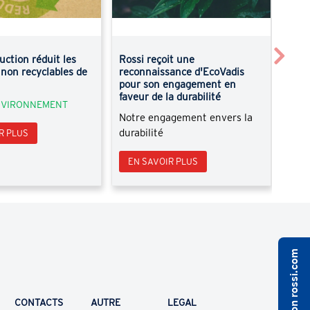
Next
uction réduit les
Rossi reçoit une
Nou
non recyclables de
reconnaissance d'EcoVadis
Nouv
pour son engagement en
faveur de la durabilité
ENVIRONNEMENT
EN
Notre engagement envers la
durabilité
R PLUS
EN SAVOIR PLUS
CONTACTS
AUTRE
LEGAL