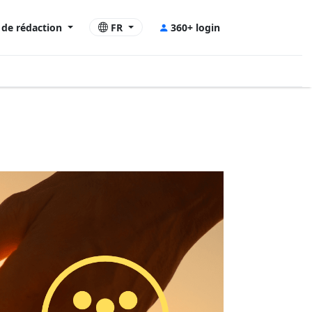
e de rédaction
FR
360+ login