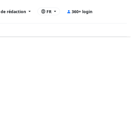
e de rédaction
FR
360+ login