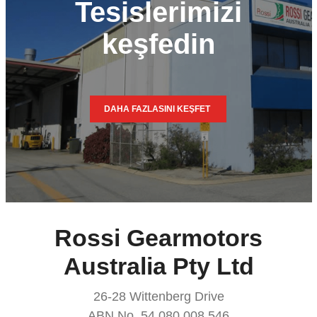
Tesislerimizi
keşfedin
DAHA FAZLASINI KEŞFET
Rossi Gearmotors
Australia Pty Ltd
26-28 Wittenberg Drive
ABN No. 54 080 008 546