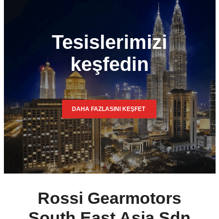
Tesislerimizi
keşfedin
DAHA FAZLASINI KEŞFET
Rossi Gearmotors
South East Asia Sdn