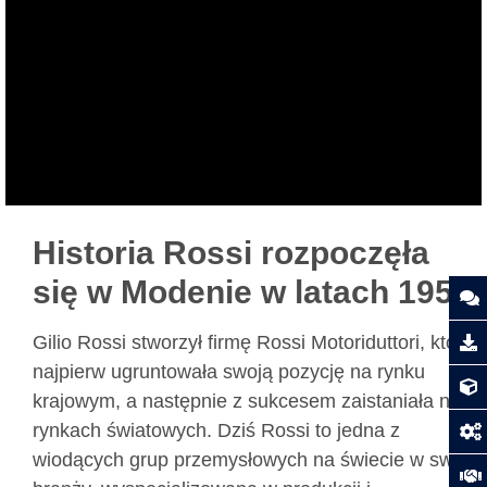
Historia Rossi rozpoczęła
się w Modenie w latach 1953
Gilio Rossi stworzył firmę Rossi Motoriduttori, która
najpierw ugruntowała swoją pozycję na rynku
krajowym, a następnie z sukcesem zaistaniała na
rynkach światowych. Dziś Rossi to jedna z
wiodących grup przemysłowych na świecie w swej