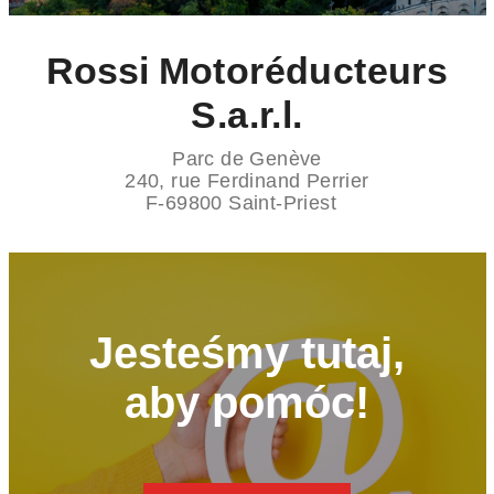
Rossi
Motoréducteurs
S.a.r.l.
Parc de Genève
240, rue Ferdinand Perrier
F-69800 Saint-Priest
Jesteśmy tutaj,
aby pomóc!